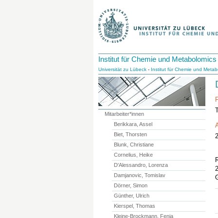
Institut für Chemie und Metabolomics
Universität zu Lübeck
-
Institut für Chemie und Metab
Mitarbeiter*innen
Berikkara, Assel
A
Biet, Thorsten
Blunk, Christiane
Cornelius, Heike
D'Alessandro, Lorenza
Damjanovic, Tomislav
Dörner, Simon
Günther, Ulrich
Kierspel, Thomas
Kleine-Brockmann, Fenja