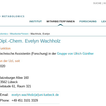
SUCHE
|
K
INSTITUT
MITARBEITER*INNEN
FORSCHUNG
LE
olomics
-
Mitarbeiter*innen
- Wachholz, Evelyn
Dipl.-Chem. Evelyn Wachholz
Funktion
Technische Assistentin (Forschung) in der
Gruppe von Ulrich Günther
n der UzL seit
2020
Ratzeburger Allee 160
23562 Lübeck
Gebäude 61, Raum 321
Email:
evelyn.wachholz(at)uni-luebeck.de
Phone:
+49 451 3101 3329