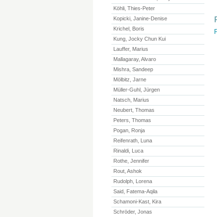
Köhli, Thies-Peter
Kopicki, Janine-Denise
Krichel, Boris
F
Kung, Jocky Chun Kui
Lauffer, Marius
Mallagaray, Alvaro
Mishra, Sandeep
Mölbitz, Jarne
Müller-Guhl, Jürgen
Natsch, Marius
Neubert, Thomas
Peters, Thomas
Pogan, Ronja
Reifenrath, Luna
Rinaldi, Luca
Rothe, Jennifer
Rout, Ashok
Rudolph, Lorena
Said, Fatema-Aqila
Schamoni-Kast, Kira
Schröder, Jonas